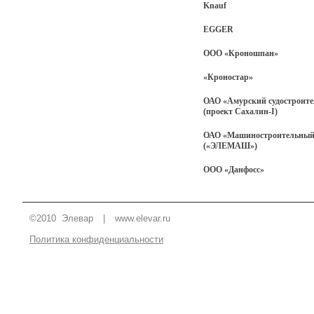
Knauf
EGGER
ООО «Кроношпан
»
«Кроностар»
ОАО «Амурский судостроите
(проект Сахалин-I)
ОАО «Машиностроительный 
(«ЭЛЕМАШ»)
ООО «Данфосс»
©2010 Элевар
|
www.elevar.ru
Политика конфиденциальности