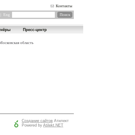
Контакты
|
Eng
тнёры
Пресс-центр
Московская область
Создание сайтов
Атилект
Powered by
Atilekt.NET